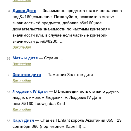
Википедия
Дикое Дитя
— Значимость предмета статьи поставлена
84
под&#160;сомнение. Пожалуйста, покажите в статье
значимость её предмета, добавив в&#160;неё
доказательства значимости по частным критериям
значимости или, в случае если частные критерии
значимости для&#8230; …
Википедия
Мать и дитя
— Страна …
85
Википедия
Золотое дитя
— Памятник Золотое дитя …
86
Википедия
Людовик IV Дитя
— В Википедии есть статьи о других
87
людях с именем Людовик IV. Людовик IV Дитя
нем.&#160;Ludwig das Kind …
Википедия
Карл Дитя
— Charles l Enfant король Аквитании 855 29
88
сентября 866 (под именем Карл III) …