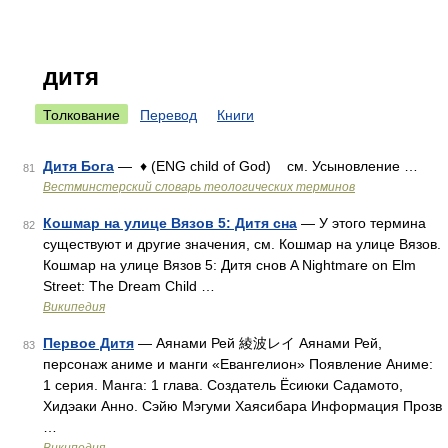
дитя
Толкование
Перевод
Книги
Дитя Бога
— ♦ (ENG child of God) см. Усыновление …
81
Вестминстерский словарь теологических терминов
Кошмар на улице Вязов 5: Дитя сна
— У этого термина
82
существуют и другие значения, см. Кошмар на улице Вязов.
Кошмар на улице Вязов 5: Дитя снов A Nightmare on Elm
Street: The Dream Child …
Википедия
Первое Дитя
— Аянами Рей 綾波レイ Аянами Рей,
83
персонаж аниме и манги «Евангелион» Появление Аниме:
1 серия. Манга: 1 глава. Создатель Ёсиюки Садамото,
Хидэаки Анно. Сэйю Мэгуми Хаясибара Информация Прозв
…