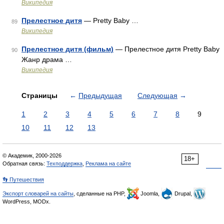
Википедия
Прелестное дитя
— Pretty Baby …
89
Википедия
Прелестное дитя (фильм)
— Прелестное дитя Pretty Baby
90
Жанр драма …
Википедия
Страницы
←
Предыдущая
Следующая
→
1
2
3
4
5
6
7
8
9
10
11
12
13
© Академик, 2000-2026
18+
Обратная связь:
Техподдержка
,
Реклама на сайте
👣 Путешествия
Экспорт словарей на сайты
, сделанные на PHP,
Joomla,
Drupal,
WordPress, MODx.